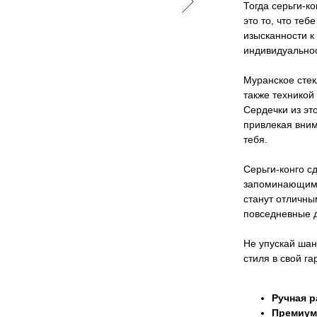
Тогда серьги-к
это то, что теб
изысканности к
индивидуальнос
Муранское стек
также техникой
Сердечки из эт
привлекая вним
тебя.
Серьги-конго с
запоминающимся
станут отличны
повседневные д
Не упускай шан
стиля в свой га
Ручная р
Премиум