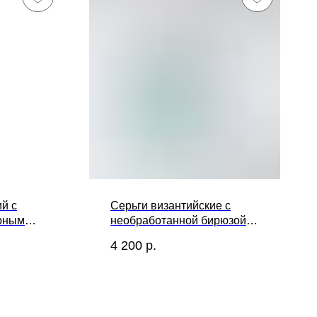
й с
Серьги византийские с
рным
необработанной бирюзой,
трансформеры
4 200
р.