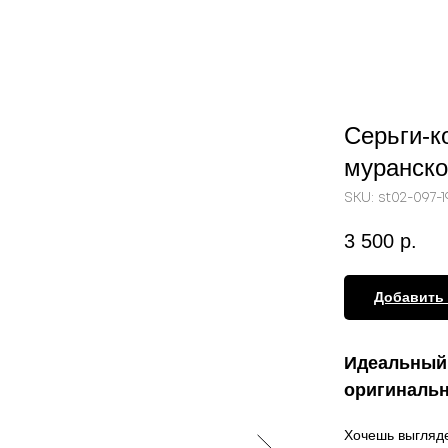
Серьги-к
муранско
SKU:
st02-097-1
3 500
р.
Добавить 
Идеальный 
оригинальн
Хочешь выгляде