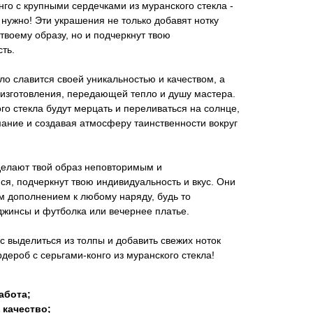
онго с крупными сердечками из муранского стекла -
е нужно! Эти украшения не только добавят нотку
 твоему образу, но и подчеркнут твою
ть.
ло славится своей уникальностью и качеством, а
 изготовления, передающей тепло и душу мастера.
ого стекла будут мерцать и переливаться на солнце,
ание и создавая атмосферу таинственности вокруг
делают твой образ неповторимым и
, подчеркнут твою индивидуальность и вкус. Они
м дополнением к любому наряду, будь то
жинсы и футболка или вечернее платье.
с выделиться из толпы и добавить свежих ноток
рдероб с серьгами-конго из муранского стекла!
абота;
 качество;