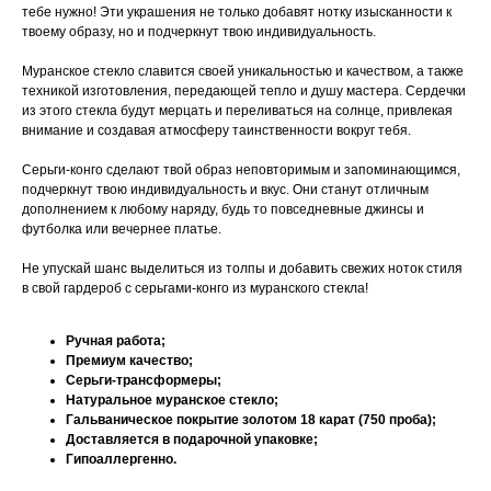
тебе нужно! Эти украшения не только добавят нотку изысканности к
твоему образу, но и подчеркнут твою индивидуальность.
Муранское стекло славится своей уникальностью и качеством, а также
техникой изготовления, передающей тепло и душу мастера. Сердечки
из этого стекла будут мерцать и переливаться на солнце, привлекая
внимание и создавая атмосферу таинственности вокруг тебя.
Серьги-конго сделают твой образ неповторимым и запоминающимся,
подчеркнут твою индивидуальность и вкус. Они станут отличным
дополнением к любому наряду, будь то повседневные джинсы и
футболка или вечернее платье.
Не упускай шанс выделиться из толпы и добавить свежих ноток стиля
в свой гардероб с серьгами-конго из муранского стекла!
Ручная работа;
Премиум качество;
Серьги-трансформеры;
Натуральное муранское стекло;
Гальваническое покрытие золотом 18 карат (750 проба);
Доставляется в подарочной упаковке;
Гипоаллергенно.