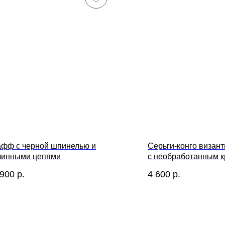
афф с черной шпинелью и
Серьги-конго визан
линными цепями
с необработанным 
кварцем
 900
р.
4 600
р.