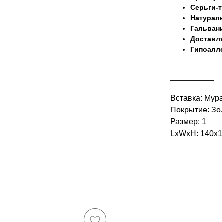
Серьги-
Натураль
Гальвани
Доставля
Гипоалле
___________
Вставка: Мур
Покрытие: Зо
Размер: 1
LxWxH: 140x