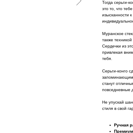
Тогда серьги-к
это то, что теб
изысканности к
индивидуальнос
Муранское стек
также техникой
Сердечки из эт
привлекая вним
тебя.
Серьги-конго с
запоминающимся
станут отличны
повседневные д
Не упускай шан
стиля в свой га
Ручная р
Премиум