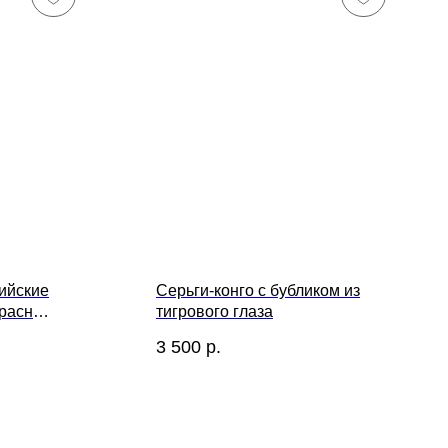
тийские
Серьги-конго с бубликом из
красным
тигрового глаза
3 500
р.