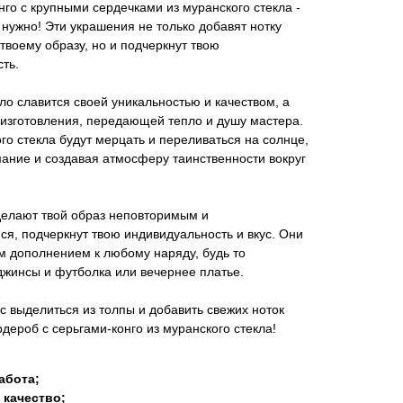
онго с крупными сердечками из муранского стекла -
е нужно! Эти украшения не только добавят нотку
 твоему образу, но и подчеркнут твою
ть.
ло славится своей уникальностью и качеством, а
 изготовления, передающей тепло и душу мастера.
ого стекла будут мерцать и переливаться на солнце,
ание и создавая атмосферу таинственности вокруг
делают твой образ неповторимым и
, подчеркнут твою индивидуальность и вкус. Они
м дополнением к любому наряду, будь то
жинсы и футболка или вечернее платье.
с выделиться из толпы и добавить свежих ноток
рдероб с серьгами-конго из муранского стекла!
абота;
 качество;