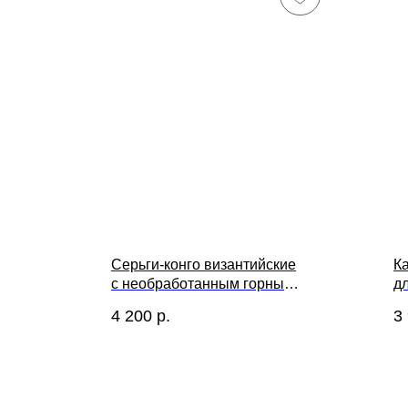
Серьги-конго византийские
К
с необработанным горным
д
хрусталем
4 200
р.
3