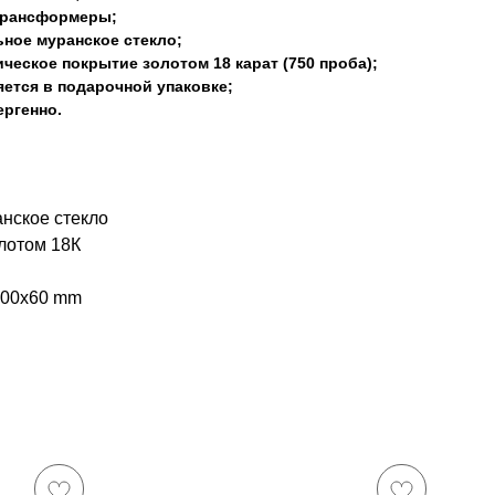
трансформеры;
ное муранское стекло;
ческое покрытие золотом 18 карат (750 проба);
ется в подарочной упаковке;
ргенно.
анское стекло
лотом 18К
100x60 mm