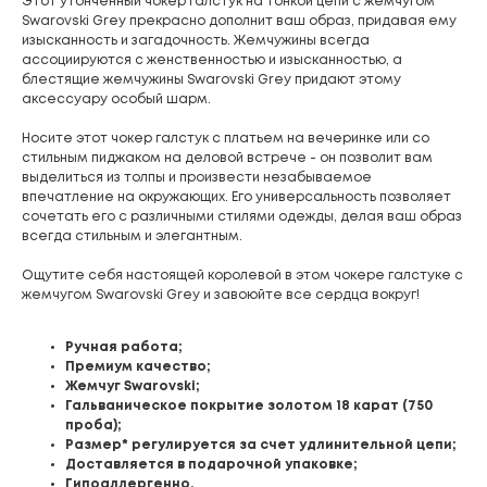
Этот утонченный чокер галстук на тонкой цепи с жемчугом
Swarovski Grey прекрасно дополнит ваш образ, придавая ему
изысканность и загадочность. Жемчужины всегда
ассоциируются с женственностью и изысканностью, а
блестящие жемчужины Swarovski Grey придают этому
аксессуару особый шарм.
Носите этот чокер галстук с платьем на вечеринке или со
стильным пиджаком на деловой встрече - он позволит вам
выделиться из толпы и произвести незабываемое
впечатление на окружающих. Его универсальность позволяет
сочетать его с различными стилями одежды, делая ваш образ
всегда стильным и элегантным.
Ощутите себя настоящей королевой в этом чокере галстуке с
жемчугом Swarovski Grey и завоюйте все сердца вокруг!
Ручная работа;
Премиум качество;
Жемчуг Swarovski;
Гальваническое покрытие золотом 18 карат (750
проба);
Размер* регулируется за счет удлинительной цепи;
Доставляется в подарочной упаковке;
Гипоаллергенно.