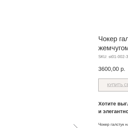
Чокер га
жемчугом
SKU:
st01-002-
3600,00
р.
КУПИТЬ С
Хотите выг
и элегантн
Чокер галстук н