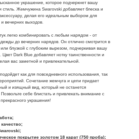
зысканное украшение, которое подчеркнет вашу
и стиль. Жемчужина Swarovski добавляет блеска и
аксессуару, делая его идеальным выбором для
 и вечерних выходов.
стук легко комбинировать с любым нарядом - от
дежды до вечерних нарядов. Он отлично смотрится в
 или блузкой с глубоким вырезом, подчеркивая вашу
. Цвет Dark Blue добавляет нотку таинственности и
делая вас заметной и привлекательной.
 подойдет как для повседневного использования, так
ероприятий. Сочетание жемчуга и цепи придает
ный и изящный вид, который не останется
Позвольте себе блистать и привлекать внимание с
 прекрасного украшения!
абота;
 качество;
warovski;
ческое покрытие золотом 18 карат (750 проба);