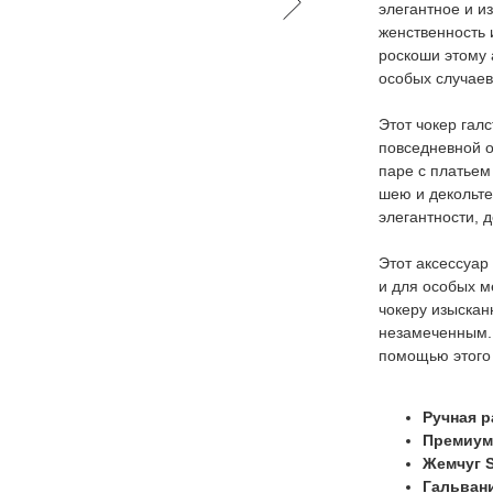
элегантное и и
женственность 
роскоши этому 
особых случаев
Этот чокер гал
повседневной о
паре с платьем
шею и декольте
элегантности, 
Этот аксессуар
и для особых м
чокеру изыскан
незамеченным. 
помощью этого
Ручная р
Премиум
Жемчуг S
Гальвани