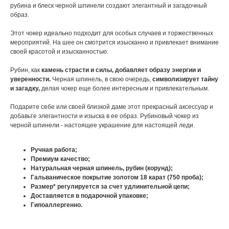
рубина и блеск черной шпинели создают элегантный и загадочный
образ.
Этот чокер идеально подходит для особых случаев и торжественных
мероприятий. На шее он смотрится изысканно и привлекает внимание
своей красотой и изысканностью.
Рубин, как
камень страсти и силы, добавляет образу энергии и
уверенности.
Черная шпинель, в свою очередь,
символизирует тайну
и загадку,
делая чокер еще более интересным и привлекательным.
Подарите себе или своей близкой даме этот прекрасный аксессуар и
добавьте элегантности и изыска в ее образ. Рубиновый чокер из
черной шпинели - настоящее украшение для настоящей леди.
Ручная работа;
Премиум качество;
Натуральная черная шпинель, рубин (корунд);
Гальваническое покрытие золотом 18 карат (750 проба);
Размер* регулируется за счет удлинительной цепи;
Доставляется в подарочной упаковке;
Гипоаллергенно.