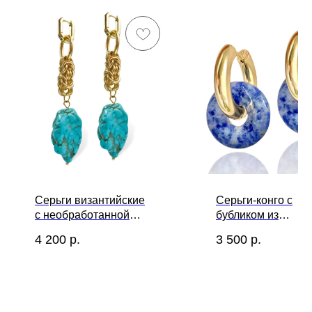
Серьги византийские
Серьги-конго с
с необработанной
бубликом из
бирюзой,
содалита
4 200
р.
3 500
р.
трансформеры