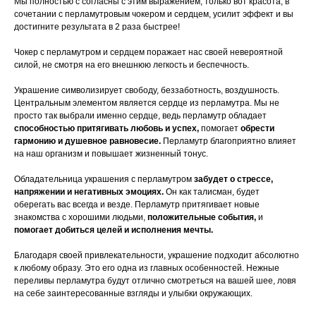
Мы полностью с согласны с этим выражением, только вот красота, в
сочетании с перламутровым чокером и сердцем, усилит эффект и вы
достигните результата в 2 раза быстрее!
Чокер с перламутром и сердцем поражает нас своей невероятной
силой, не смотря на его внешнюю легкость и беспечность.
Украшение символизирует свободу, беззаботность, воздушность.
Центральным элементом является сердце из перламутра. Мы не
просто так выбрали именно сердце, ведь перламутр обладает
способностью притягивать любовь и успех,
помогает
обрести
гармонию и душевное равновесие.
Перламутр благоприятно влияет
на наш организм и повышает жизненный тонус.
Обладательница украшения с перламутром
забудет о стрессе,
напряжении и негативных эмоциях.
Он как талисман, будет
оберегать вас всегда и везде. Перламутр притягивает новые
знакомства с хорошими людьми,
положительные события,
и
помогает добиться целей и исполнения мечты.
Благодаря своей привлекательности, украшение подходит абсолютно
к любому образу. Это его одна из главных особенностей. Нежные
переливы перламутра будут отлично смотреться на вашей шее, ловя
на себе заинтересованные взгляды и улыбки окружающих.