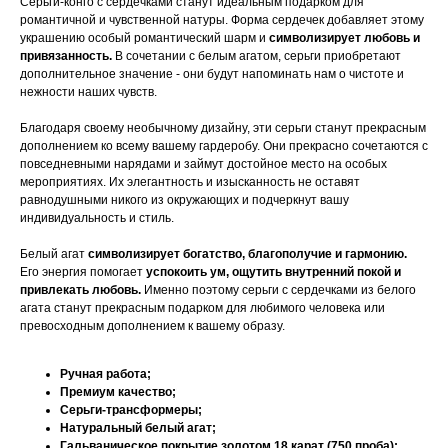
Серьги-конго с сердечками станут идеальным подарком для
романтичной и чувственной натуры. Форма сердечек добавляет этому
украшению особый романтический шарм и
символизирует любовь и
привязанность.
В сочетании с белым агатом, серьги приобретают
дополнительное значение - они будут напоминать нам о чистоте и
нежности наших чувств.
Благодаря своему необычному дизайну, эти серьги станут прекрасным
дополнением ко всему вашему гардеробу. Они прекрасно сочетаются с
повседневными нарядами и займут достойное место на особых
мероприятиях. Их элегантность и изысканность не оставят
равнодушными никого из окружающих и подчеркнут вашу
индивидуальность и стиль.
Белый агат
символизирует богатство, благополучие и гармонию.
Его энергия помогает
успокоить ум, ощутить внутренний покой и
привлекать любовь.
Именно поэтому серьги с сердечками из белого
агата станут прекрасным подарком для любимого человека или
превосходным дополнением к вашему образу.
Ручная работа;
Премиум качество;
Серьги-трансформеры;
Натуральный белый агат;
Гальваническое покрытие золотом 18 карат (750 проба);