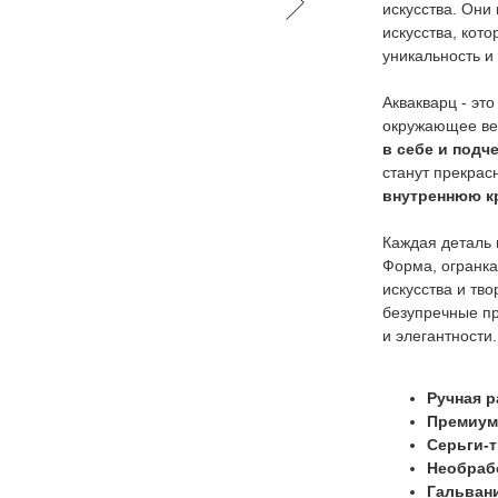
искусства. Они
искусства, кот
уникальность и
Аквакварц - эт
окружающее ве
в себе и подч
станут прекра
внутреннюю к
Каждая деталь 
Форма, огранка
искусства и тв
безупречные п
и элегантности.
Ручная р
Премиум
Серьги-
Необраб
Гальвани