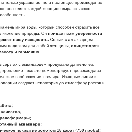
 не только украшение, но и настоящее произведение
орое позволяет каждой женщине выразить свою
 особенность.
о камень мира воды, который способен отразить все
ликолепие природы. Он
придаст вам уверенности
еркнет вашу изящность.
Серьги с аквакварцем
сным подарком для любой женщины,
олицетворяя
расоту и гармонию.
в серьгах с аквакварцем продумана до мелочей.
, крепление - все это демонстрирует превосходство
орческое воображение ювелира. Изящные линии и
ропорции создают неповторимую атмосферу роскоши
абота;
 качество;
трансформеры;
отанный аквакварц;
ческое покрытие золотом 18 карат (750 проба);