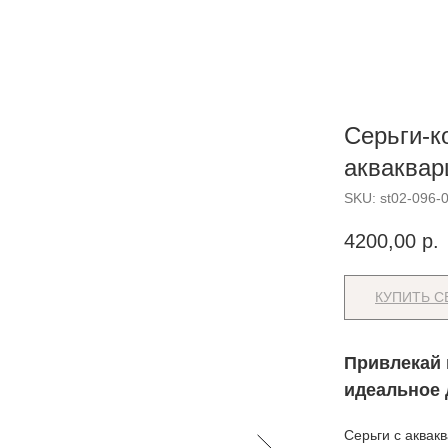
Серьги-к
акваква
SKU:
st02-096-
4200,00
р.
КУПИТЬ С
Привлекай 
идеальное 
Серьги с аквак