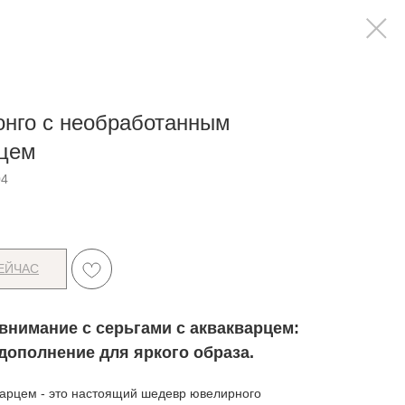
онго с необработанным
рцем
04
ЕЙЧАС
внимание с серьгами с аквакварцем:
дополнение для яркого образа.
варцем - это настоящий шедевр ювелирного