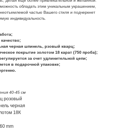
с, делая еще более привлекательной и желанной.
зможность обладать этим уникальным украшением,
 неотъемлемой частью Вашего стиля и подчеркнет
имую индивидуальность.
абота;
 качество;
ная черная шпинель, рзовый кварц;
ческое покрытие золотом 18 карат (750 проба);
регулируется за счет удлинительной цепи;
ется в подарочной упаковке;
ргенно.
ения 40-45 см
рц розовый
нель черная
лотом 18К
x60 mm