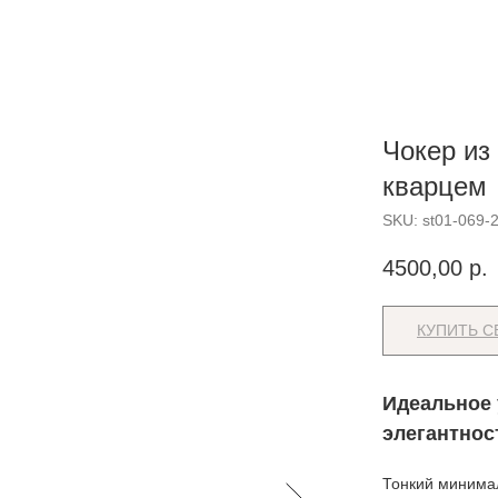
Чокер из
кварцем
SKU:
st01-069-
4500,00
р.
КУПИТЬ С
Идеальное 
элегантнос
Тонкий минимал