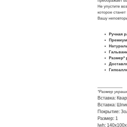
преображает Ва
Не упустите во
которое станет
Вашу неповтор
Ручная р
Премиум
Натураль
Гальвани
Размер* 
Доставля
Гипоалле
___________
*Размер украш
Вставка: Ква
Вставка: Шпи
Покрытие: Зо
Размер: 1
lwh: 140x100