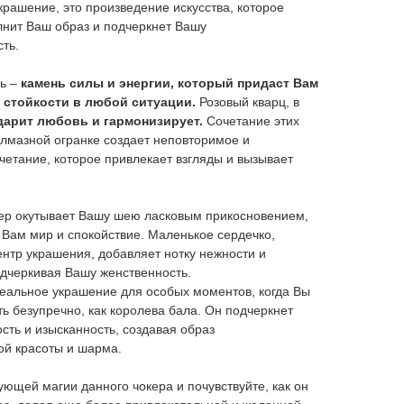
украшение, это произведение искусства, которое
нит Ваш образ и подчеркнет Вашу
ть.
ь –
камень силы и энергии, который придаст Вам
 стойкости в любой ситуации.
Розовый кварц, в
арит любовь и гармонизирует.
Сочетание этих
алмазной огранке создает неповторимое и
четание, которое привлекает взгляды и вызывает
ер окутывает Вашу шею ласковым прикосновением,
Вам мир и спокойствие. Маленькое сердечко,
тр украшения, добавляет нотку нежности и
дчеркивая Вашу женственность.
деальное украшение для особых моментов, когда Вы
ть безупречно, как королева бала. Он подчеркнет
сть и изысканность, создавая образ
ой красоты и шарма.
ующей магии данного чокера и почувствуйте, как он