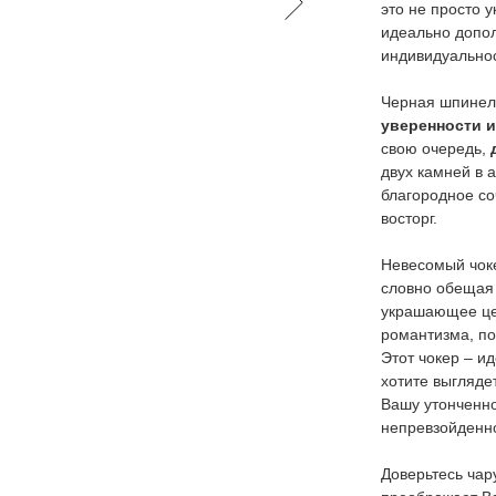
это не просто 
идеально допол
индивидуальнос
Черная шпинел
уверенности и
свою очередь,
д
двух камней в 
благородное со
восторг.
Невесомый чок
словно обещая 
украшающее цен
романтизма, по
Этот чокер – и
хотите выгляде
Вашу утонченно
непревзойденн
Доверьтесь чар