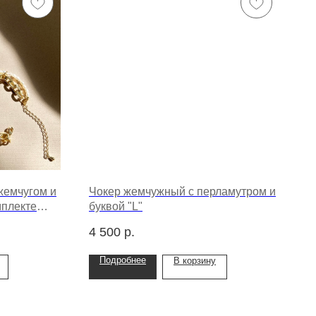
жемчугом и
Чокер жемчужный с перламутром и
мплекте
буквой "L"
4 500
р.
Подробнее
В корзину