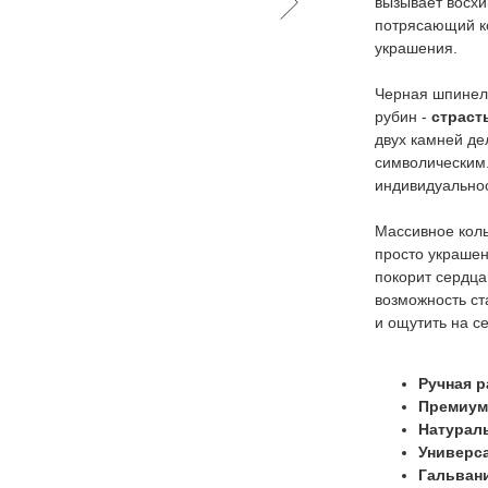
вызывает восх
потрясающий ко
украшения.
Черная шпинел
рубин -
страст
двух камней де
символическим.
индивидуальнос
Массивное коль
просто украшен
покорит сердца
возможность ст
и ощутить на 
Ручная р
Премиум
Натураль
Универс
Гальвани