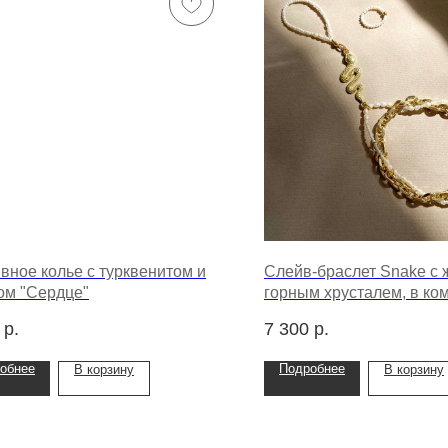
вное колье с турквенитом и
Слейв-браслет Snake с 
ом "Cердце"
горным хрусталем, в ко
колечко на фалангу из
р.
7 300
р.
микрожемчуга
обнее
Подробнее
В корзину
В корзину