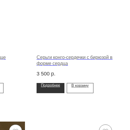
дце
Серьги конго-сердечки с бирюзой в
форме сердца
3 500
р.
Подробнее
В корзину