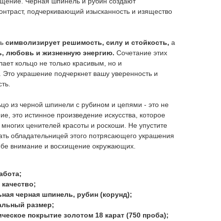
ищение. Черная шпинель и рубин создают
нтраст, подчеркивающий изысканность и изящество
ь
символизирует решимость, силу и стойкость,
а
ь, любовь и жизненную энергию.
Сочетание этих
лает кольцо не только красивым, но и
 Это украшение подчеркнет вашу уверенность и
ть.
цо из черной шпинели с рубином и цепями - это не
ие, это истинное произведение искусства, которое
 многих ценителей красоты и роскоши. Не упустите
ать обладательницей этого потрясающего украшения
себе внимание и восхищение окружающих.
абота;
 качество;
ная черная шпинель, рубин (корунд);
альный размер;
ческое покрытие золотом 18 карат (750 проба);