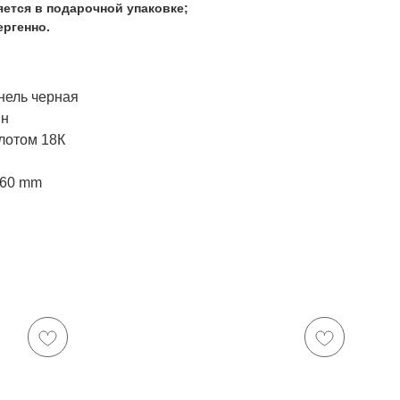
ется в подарочной упаковке;
ргенно.
нель черная
ин
лотом 18К
x60 mm