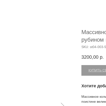
Массивно
рубином 
SKU:
st04-003-
3200,00
р.
КУПИТЬ С
Хотите доб
Массивное коль
поистине велик