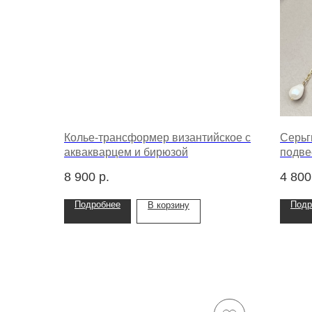
Колье-трансформер византийское с
Серьг
аквакварцем и бирюзой
подве
8 900
р.
4 800
Подробнее
Подр
В корзину