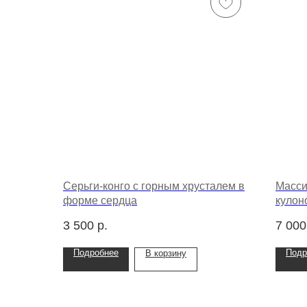
Серьги-конго с горным хрусталем в
Масси
форме сердца
кулон
3 500
р.
7 000
Подробнее
Подр
В корзину