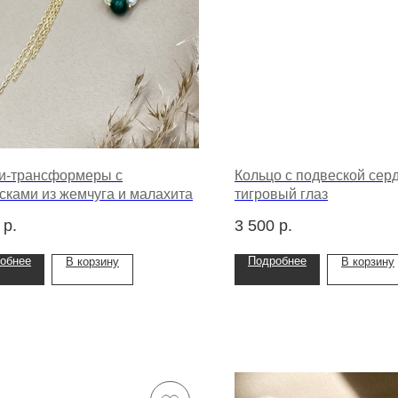
и-трансформеры с
Кольцо с подвеской сер
сками из жемчуга и малахита
тигровый глаз
р.
3 500
р.
обнее
Подробнее
В корзину
В корзину