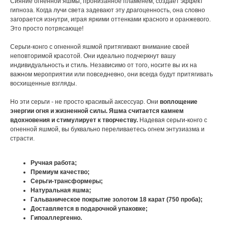
Сияние огненной яшмы, пронизанное пламенем, создает эффект
гипноза. Когда лучи света задевают эту драгоценность, она словно
загорается изнутри, играя яркими оттенками красного и оранжевого.
Это просто потрясающе!
Серьги-конго с огненной яшмой притягивают внимание своей
неповторимой красотой. Они идеально подчеркнут вашу
индивидуальность и стиль. Независимо от того, носите вы их на
важном мероприятии или повседневно, они всегда будут притягивать
восхищенные взгляды.
Но эти серьги - не просто красивый аксессуар. Они
воплощение
энергии огня и жизненной силы. Яшма считается камнем
вдохновения и стимулирует к творчеству.
Надевая серьги-конго с
огненной яшмой, вы буквально переливаетесь огнем энтузиазма и
страсти.
Ручная работа;
Премиум качество;
Серьги-трансформеры;
Натуральная яшма;
Гальваническое покрытие золотом 18 карат (750 проба);
Доставляется в подарочной упаковке;
Гипоаллергенно.