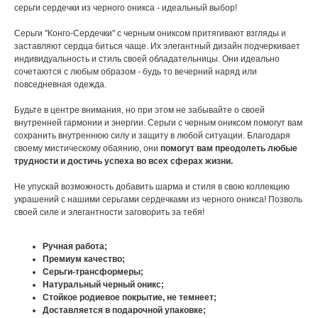
серьги сердечки из черного оникса - идеальный выбор!
Серьги "Конго-Сердечки" с черным ониксом притягивают взгляды и
заставляют сердца биться чаще. Их элегантный дизайн подчеркивает
индивидуальность и стиль своей обладательницы. Они идеально
сочетаются с любым образом - будь то вечерний наряд или
повседневная одежда.
Будьте в центре внимания, но при этом не забывайте о своей
внутренней гармонии и энергии. Серьги с черным ониксом помогут вам
сохранить внутреннюю силу и защиту в любой ситуации. Благодаря
своему мистическому обаянию, они
помогут вам преодолеть любые
трудности и достичь успеха во всех сферах жизни.
Не упускай возможность добавить шарма и стиля в свою коллекцию
украшений с нашими серьгами сердечками из черного оникса! Позволь
своей силе и элегантности заговорить за тебя!
Ручная работа;
Премиум качество;
Серьги-трансформеры;
Натуральный черный оникс;
Стойкое родиевое покрытие, не темнеет;
Доставляется в подарочной упаковке;