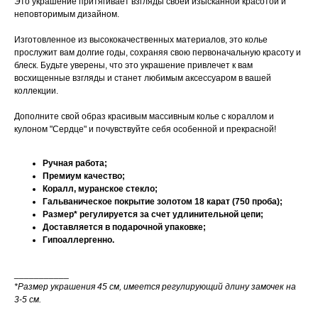
Это украшение притягивает взгляды своей изысканной красотой и
неповторимым дизайном.
Изготовленное из высококачественных материалов, это колье
прослужит вам долгие годы, сохраняя свою первоначальную красоту и
блеск. Будьте уверены, что это украшение привлечет к вам
восхищенные взгляды и станет любимым аксессуаром в вашей
коллекции.
Дополните свой образ красивым массивным колье с кораллом и
кулоном "Cердце" и почувствуйте себя особенной и прекрасной!
Ручная работа;
Премиум качество;
Коралл, муранское стекло;
Гальваническое покрытие золотом 18 карат (750 проба);
Размер* регулируется за счет удлинительной цепи;
Доставляется в подарочной упаковке;
Гипоаллергенно.
___________
*Размер украшения 45 см, имеется регулирующий длину замочек на
3-5 см.