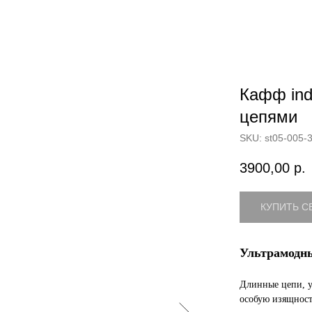
Кафф ind
цепями
SKU:
st05-005-3
3900,00
р.
КУПИТЬ С
Ультрамодны
Длинные цепи, 
особую изящност