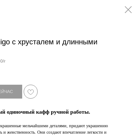
igo с хрусталем и длинными
0/r
ЕЙЧАС
й одиночный кафф ручной работы.
украшенные мельчайшими деталями, придают украшению
ь и женственность. Они создают впечатление легкости и