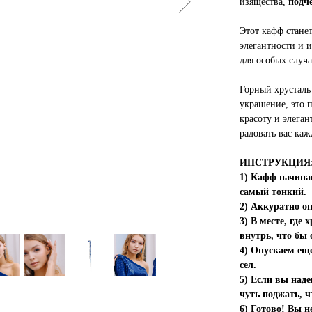
изящества,
подч
Этот кафф стане
элегантности и и
для особых случ
Горный хрусталь
украшение, это п
красоту и элеган
радовать вас каж
ИНСТРУКЦИЯ: 
1) Кафф начинаю
самый тонкий.
2) Аккуратно о
3) В месте, гд
внутрь, что бы о
4) Опускаем еще
сел.
5) Если вы наде
чуть поджать, ч
6) Готово! Вы 