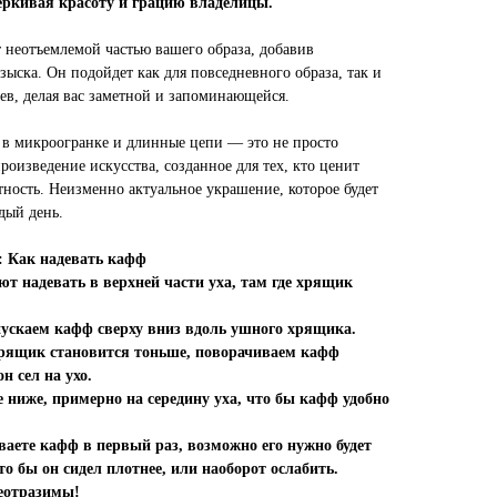
еркивая красоту и грацию владелицы.
т неотъемлемой частью вашего образа, добавив
зыска. Он подойдет как для повседневного образа, так и
аев, делая вас заметной и запоминающейся.
 в микроогранке и длинные цепи — это не просто
роизведение искусства, созданное для тех, кто ценит
тность. Неизменно актуальное украшение, которое будет
дый день.
Как надевать кафф
т надевать в верхней части уха, там где хрящик
пускаем кафф сверху вниз вдоль ушного хрящика.
е хрящик становится тоньше, поворачиваем кафф
н сел на ухо.
 ниже, примерно на середину уха, что бы кафф удобно
ваете кафф в первый раз, возможно его нужно будет
то бы он сидел плотнее, или наоборот ослабить.
неотразимы!