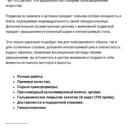
- вот что делает эти украшения настоящими произведениями
искусства.
Подвески из жемчуга и цитрина придают серьгам особую изящность и
блеск, подчеркивая индивидуальность своей обладательницы.
Дополнительная ассиметричная цепочка с жемчужной подвеской
придает украшениям утонченный шарм и неповторимый стиль.
Эти серьги идеально подойдут как для повседневного образа, так и
для особенных случаев, добавляя неповторимый шик и элегантность.
Будьте уверены, привлекая восхищенные взгляды своими
украшениями, вы останетесь в центре внимания и подарите себе
моменты истинного восторга и красоты.
Ручная работа;
Премиум качество;
Серьги-трансформеры;
Пресноводный культивируемый жемчуг, цитрин;
Гальваническое покрытие золотом 18 карат (750 проба);
Доставляется в подарочной упаковке;
Гипоаллергенно.
___________