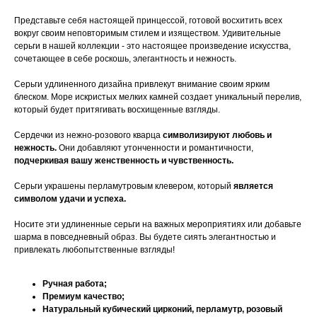
Представьте себя настоящей принцессой, готовой восхитить всех
вокруг своим неповторимым стилем и изяществом. Удивительные
серьги в нашей коллекции - это настоящее произведение искусства,
сочетающее в себе роскошь, элегантность и нежность.
Серьги удлиненного дизайна привлекут внимание своим ярким
блеском. Море искристых мелких камней создает уникальный перелив,
который будет притягивать восхищенные взгляды.
Сердечки из нежно-розового кварца
символизируют любовь и
нежность.
Они добавляют утонченности и романтичности,
подчеркивая вашу женственность и чувственность.
Серьги украшены перламутровым клевером, который
является
символом удачи и успеха.
Носите эти удлиненные серьги на важных мероприятиях или добавьте
шарма в повседневный образ. Вы будете сиять элегантностью и
привлекать любопытственные взгляды!
Ручная работа;
Премиум качество;
Натуральный кубический цирконий, перламутр, розовый