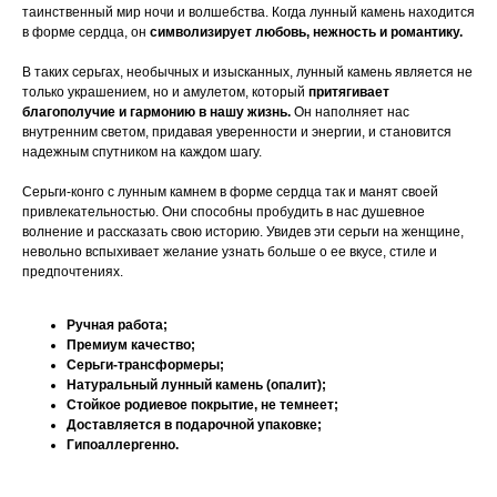
таинственный мир ночи и волшебства. Когда лунный камень находится
в форме сердца, он
символизирует любовь, нежность и романтику.
В таких серьгах, необычных и изысканных, лунный камень является не
только украшением, но и амулетом, который
притягивает
благополучие и гармонию в нашу жизнь.
Он наполняет нас
внутренним светом, придавая уверенности и энергии, и становится
надежным спутником на каждом шагу.
Серьги-конго с лунным камнем в форме сердца так и манят своей
привлекательностью. Они способны пробудить в нас душевное
волнение и рассказать свою историю. Увидев эти серьги на женщине,
невольно вспыхивает желание узнать больше о ее вкусе, стиле и
предпочтениях.
Ручная работа;
Премиум качество;
Серьги-трансформеры;
Натуральный лунный камень (опалит);
Стойкое родиевое покрытие, не темнеет;
Доставляется в подарочной упаковке;
Гипоаллергенно.