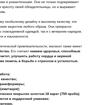
ыми и романтичными. Они не только подчеркивают
и красоту своей обладательницы, но и выражают
овь.
му необычному дизайну и высокому качеству, эти
ярким акцентом любого образа. Они прекрасно
 с повседневной одеждой, так и с вечерним нарядом,
ги и изысканности.
тетической привлекательности, малахит также имеет
йства.
Его считают
камнем здоровья, способным
нитет, улучшить работу сердца и нервной
кже помочь в борьбе с стрессом и усталостью.
абота;
 качество;
трансформеры;
(имитация);
ческое покрытие золотом 18 карат (750 проба);
ется в подарочной упаковке;
ргенно.