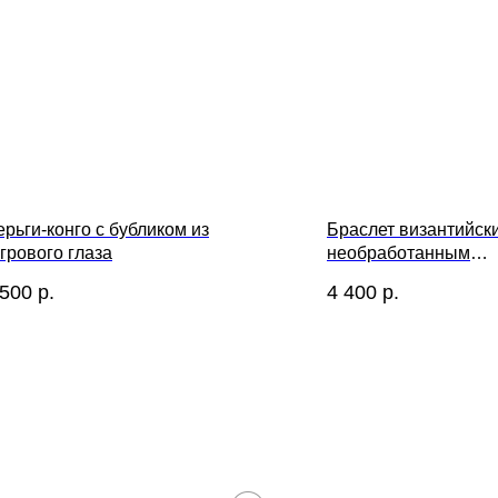
рьги-конго с бубликом из
Браслет византийски
грового глаза
необработанным
аквакварцем
 500
р.
4 400
р.