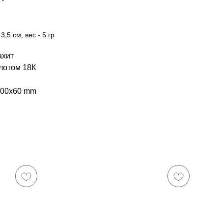
3,5 см, вес - 5 гр
ахит
лотом 18К
100x60 mm