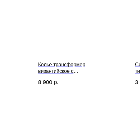
Колье-трансформер
Се
византийское с
ти
необработанным
8 900
р.
3
аметистом