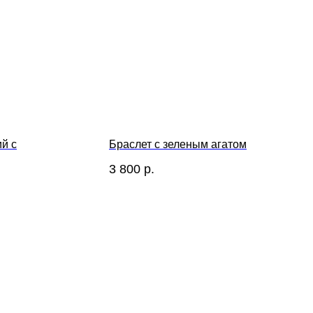
й с
Браслет с зеленым агатом
3 800
р.