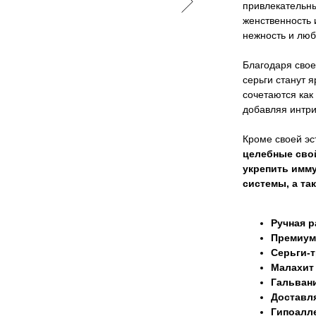
привлекательн
женственность 
нежность и люб
Благодаря свое
серьги станут 
сочетаются как
добавляя интри
Кроме своей эс
целебные сво
укрепить имму
системы, а та
Ручная р
Премиум
Серьги-
Малахит 
Гальвани
Доставля
Гипоалле