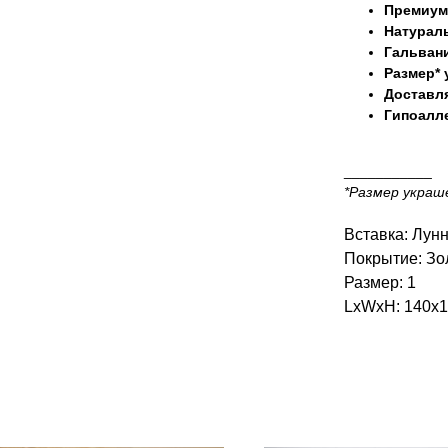
Премиум
Натурал
Гальвани
Размер*
Доставля
Гипоалле
___________
*Размер украш
Вставка: Лун
Покрытие: Зо
Размер: 1
LxWxH: 140x