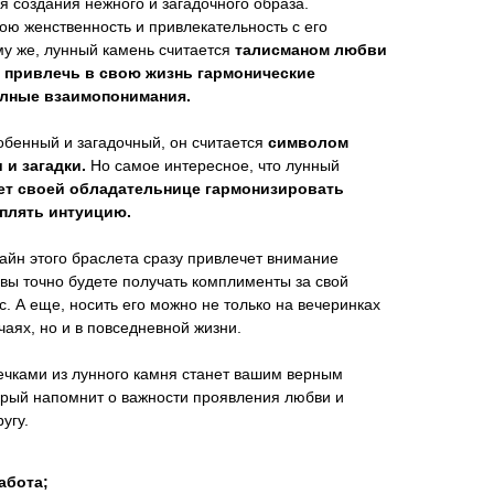
я создания нежного и загадочного образа.
ою женственность и привлекательность с его
у же, лунный камень считается
талисманом любви
 привлечь в свою жизнь гармонические
олные взаимопонимания.
обенный и загадочный, он считается
символом
 и загадки.
Но самое интересное, что лунный
ет своей обладательнице гармонизировать
плять интуицию.
йн этого браслета сразу привлечет внимание
вы точно будете получать комплименты за свой
с. А еще, носить его можно не только на вечеринках
чаях, но и в повседневной жизни.
ечками из лунного камня станет вашим верным
орый напомнит о важности проявления любви и
угу.
абота;