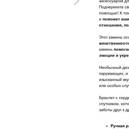
аксессуаром дл
Подчеркните св
помощью! К том
и
поможет вам
отношения, п
Этот камень ос
женственности
камень
помога
эмоции и укре
Необычный диза
окружающих, и 
изысканный вку
или особых слу
Браслет с серд
спутником, кот
заботы друг к др
Ручная р