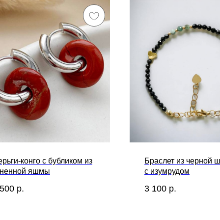
рьги-конго с бубликом из
Браслет из черной 
гненной яшмы
с изумрудом
 500
р.
3 100
р.