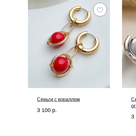
Серьги с кораллом
Се
о
3 100
р.
3