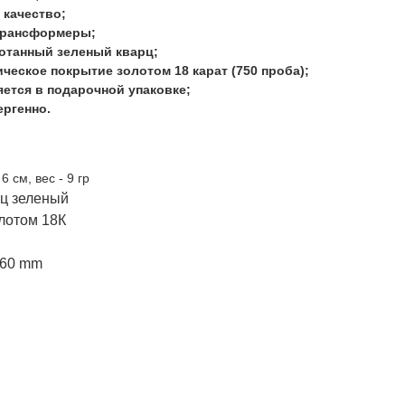
 качество;
трансформеры;
отанный зеленый кварц;
ческое покрытие золотом 18 карат (750 проба);
ется в подарочной упаковке;
ргенно.
6 см, вес - 9 гр
рц зеленый
лотом 18К
x60 mm