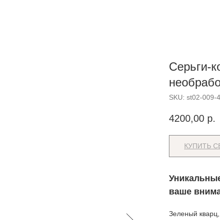
Серьги-к
необраб
SKU:
st02-009-
4200,00
р.
КУПИТЬ С
Уникальные
ваше внима
Зеленый кварц,