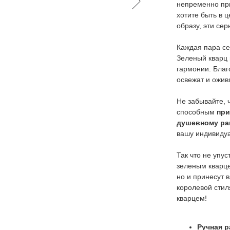
непременно пр
хотите быть в 
образу, эти сер
Каждая пара се
Зеленый кварц 
гармонии. Благ
освежат и ожив
Не забывайте, 
способным
при
душевному ра
вашу индивидуа
Так что не упу
зеленым кварце
но и принесут 
королевой стил
кварцем!
Ручная р