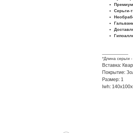
Премиум
Серьги-
Необраб
Гальвани
Доставля
Гипоалле
___________
*Длина серьги - 
Вставка: Ква
Покрытие: Зо
Размер: 1
lwh: 140x100