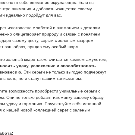
ивлечет к себе внимание окружающих. Если вы
центре внимания и добавить изящества своему
ьги идеально подойдут для вас.
рег изготовлена с заботой и вниманием к деталям.
нежно олицетворяет природу и связан с понятием
одаря своему цвету, серьги с зеленым кварцем
ят ваш образ, придав ему особый шарм.
что зеленый кварц также считается камнем-амулетом,
носить удачу, успокоение и способствовать
вновесию.
Эти серьги не только выгодно подчеркнут
льность, но и станут вашим талисманом.
стите возможность приобрести уникальные серьги с
м. Они не только добавят изюминку вашему образу,
вам удачу и гармонию. Почувствуйте себя истинной
я с нашей новой коллекцией серег с зеленым
абота;