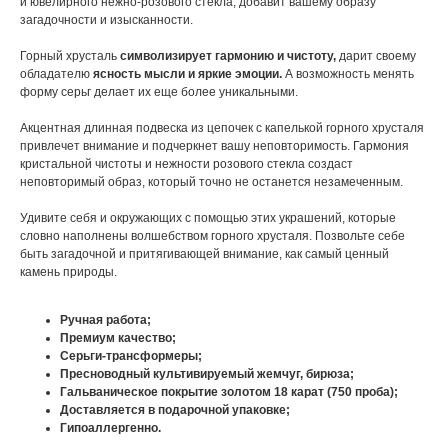
и ювелирного нежно-розового стекла, добавит вашему образу
загадочности и изысканности.
Горный хрусталь
символизирует гармонию и чистоту,
дарит своему
обладателю
ясность мысли и яркие эмоции.
А возможность менять
форму серьг делает их еще более уникальными.
Акцентная длинная подвеска из цепочек с капелькой горного хрусталя
привлечет внимание и подчеркнет вашу неповторимость. Гармония
кристальной чистоты и нежности розового стекла создаст
неповторимый образ, который точно не останется незамеченным.
Удивите себя и окружающих с помощью этих украшений, которые
словно наполнены волшебством горного хрусталя. Позвольте себе
быть загадочной и притягивающей внимание, как самый ценный
камень природы.
Ручная работа;
Премиум качество;
Серьги-трансформеры;
Пресноводный культивируемый жемчуг, бирюза;
Гальваническое покрытие золотом 18 карат (750 проба);
Доставляется в подарочной упаковке;
Гипоаллергенно.