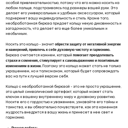
особой привлекательностью, потому что его можно носить на
любом пальце, подстраиваясь под размеры вашей руки. Это
делает его универсальным и удобным аксессуаром, который
подчеркнет вашу индивидуальность и стиль. Кроме того,
необработанная бирюза придает кольцу некую диковинность и
загадочность, что делает его еще более уникальным и
необычным.
обрести защиту от негативной энергии
Носить это кольцо - значит
и намерений, привлечь к себе духовную чистоту и гармонию.
помогает преодолевать
Бирюза считается камнем, который
страхи и сомнения, стимулирует к самовыражению и позитивным
изменениям в жизни.
Поэтому это кольцо может стать не только
украшением, но и талисманом, который будет сопровождать
вас на пути к лучшей версии себя.
Кольцо с необработанной бирюзой - это не просто украшение,
это целый символический артефакт, который может стать
ключом к вашему внутреннему миру и духовному развитию.
Носите его с гордостью и уважением, узнавайте его тайны и
таинства, и вы обязательно почувствуете, как эта каменная
мудрость внедрится в вашу жизнь и принесет в нее свет и
гармонию.